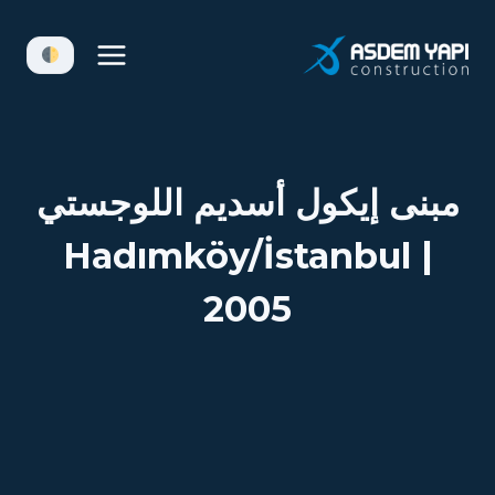
لتجاوز
لى
لمحتوى
مبنى إيكول أسديم اللوجستي
Hadımköy/İstanbul |
2005