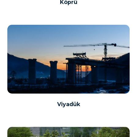
Köprü
Viyadük